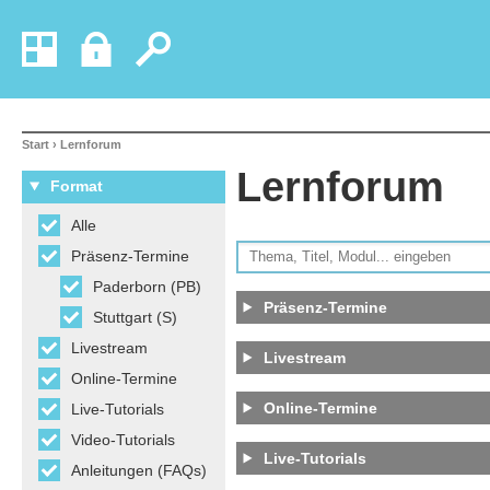
Start
› Lernforum
Lernforum
Format
Alle
Präsenz-Termine
Paderborn (PB)
Präsenz-Termine
Stuttgart (S)
Livestream
Livestream
Online-Termine
Online-Termine
Live-Tutorials
Video-Tutorials
Live-Tutorials
Anleitungen (FAQs)