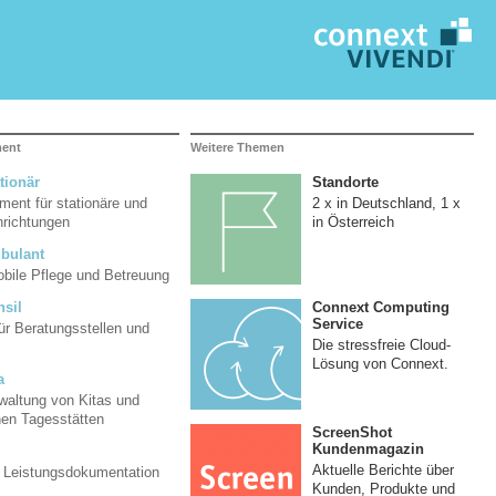
ment
Weitere Themen
tionär
Standorte
ent für stationäre und
2 x in Deutschland, 1 x
inrichtungen
in Österreich
bulant
mobile Pflege und Betreuung
Connext Computing
nsil
Service
ür Beratungsstellen und
Die stressfreie Cloud-
Lösung von Connext.
a
rwaltung von Kitas und
hen Tagesstätten
ScreenShot
Kundenmagazin
Aktuelle Berichte über
d Leistungsdokumentation
Kunden, Produkte und