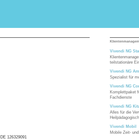
Klientenmanage
Vivendi NG Sta
Klientenmanagem
teilstationäre E
Vivendi NG Am
Spezialist für 
Vivendi NG Co
Komplettpaket f
Fachdienste
Vivendi NG Kit
Alles für die Ve
Heilpädagogisc
Vivendi Mobil
Mobile Zeit- un
: DE 126329091