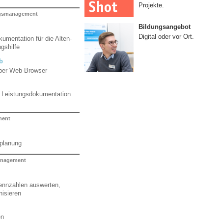
Projekte.
ngsmanagement
Bildungsangebot
Digital oder vor Ort.
umentation für die Alten-
gshilfe
b
per Web-Browser
d Leistungsdokumentation
ment
zplanung
nagement
nnzahlen auswerten,
nisieren
en