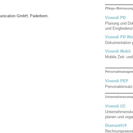
Pflege-/Betreuu
unication GmbH, Paderborn.
Vivendi PD
Planung und Dok
und Eingliederun
Vivendi PD We
Dokumentation 
Vivendi Mobil
Mobile Zeit- un
Personalmanage
Vivendi PEP
Personaleinsat
Unternehmensma
Vivendi CC
Unternehmenske
planen und orga
Diamant®/4
Rechnungswes