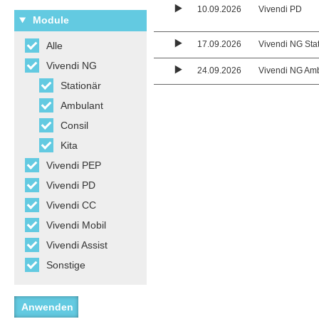
10.09.2026
Vivendi PD
Module
17.09.2026
Vivendi NG Sta
Alle
Vivendi NG
24.09.2026
Vivendi NG Am
Stationär
Ambulant
Consil
Kita
Vivendi PEP
Vivendi PD
Vivendi CC
Vivendi Mobil
Vivendi Assist
Sonstige