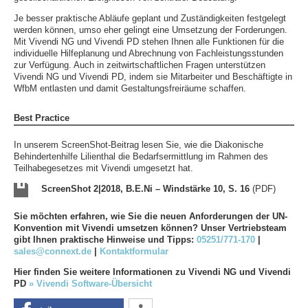
Je besser praktische Abläufe geplant und Zuständigkeiten festgelegt
werden können, umso eher gelingt eine Umsetzung der Forderungen.
Mit Vivendi NG und Vivendi PD stehen Ihnen alle Funktionen für die
individuelle Hilfeplanung und Abrechnung von Fachleistungsstunden
zur Verfügung. Auch in zeitwirtschaftlichen Fragen unterstützen
Vivendi NG und Vivendi PD, indem sie Mitarbeiter und Beschäftigte in
WfbM entlasten und damit Gestaltungsfreiräume schaffen.
Best Practice
In unserem ScreenShot-Beitrag lesen Sie, wie die Diakonische
Behindertenhilfe Lilienthal die Bedarfsermittlung im Rahmen des
Teilhabegesetzes mit Vivendi umgesetzt hat.
ScreenShot 2|2018, B.E.Ni – Windstärke 10, S. 16
(PDF)
Sie möchten erfahren, wie Sie die neuen Anforderungen der UN-
Konvention mit Vivendi umsetzen können? Unser Vertriebsteam
gibt Ihnen praktische Hinweise und Tipps:
05251/771-170
|
sales@connext.de
|
Kontaktformular
Hier finden Sie weitere Informationen zu Vivendi NG und Vivendi
PD
» Vivendi Software-Übersicht