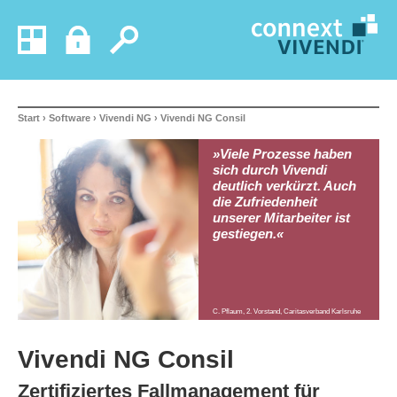
Start
›
Software
›
Vivendi NG
› Vivendi NG Consil
»Viele Prozesse haben
sich durch Vivendi
deutlich verkürzt. Auch
die Zufriedenheit
unserer Mitarbeiter ist
gestiegen.«
C. Pflaum, 2. Vorstand, Caritasverband Karlsruhe
Vivendi NG Consil
Zertifiziertes Fallmanagement für