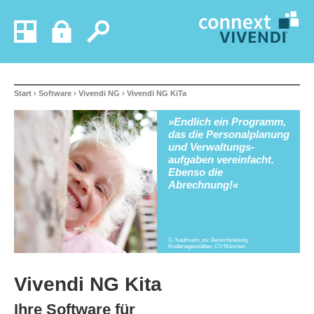
Start
›
Software
›
Vivendi NG
› Vivendi NG KiTa
»Endlich ein Programm,
das die Personal­planung
und Ver­waltungs­
aufgaben ver­ein­facht.
Ebenso die
Abrechnung!«
G. Kaufmann, stv. Bereichsleitung
Kindertagesstätten, CV München
Vivendi NG Kita
Ihre Software für